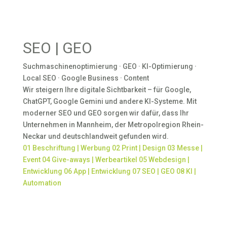
SEO | GEO
Suchmaschinenoptimierung · GEO · KI-Optimierung ·
Local SEO · Google Business · Content
Wir steigern Ihre digitale Sichtbarkeit – für Google,
ChatGPT, Google Gemini und andere KI-Systeme. Mit
moderner SEO und GEO sorgen wir dafür, dass Ihr
Unternehmen in Mannheim, der Metropolregion Rhein-
Neckar und deutschlandweit gefunden wird.
01
Beschriftung | Werbung
02
Print | Design
03
Messe |
Event
04
Give-aways | Werbeartikel
05
Webdesign |
Entwicklung
06
App | Entwicklung
07
SEO | GEO
08
KI |
Automation