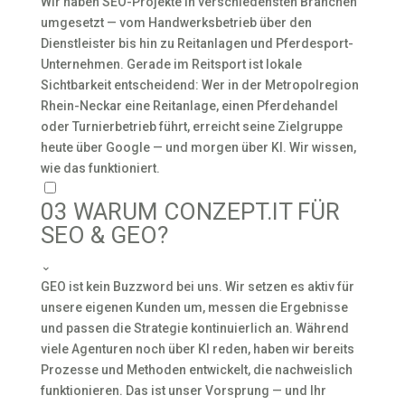
Wir haben SEO-Projekte in verschiedensten Branchen
umgesetzt — vom Handwerksbetrieb über den
Dienstleister bis hin zu Reitanlagen und Pferdesport-
Unternehmen. Gerade im Reitsport ist lokale
Sichtbarkeit entscheidend: Wer in der Metropolregion
Rhein-Neckar eine Reitanlage, einen Pferdehandel
oder Turnierbetrieb führt, erreicht seine Zielgruppe
heute über Google — und morgen über KI. Wir wissen,
wie das funktioniert.
03
WARUM CONZEPT.IT FÜR
SEO & GEO?
⌄
GEO ist kein Buzzword bei uns. Wir setzen es aktiv für
unsere eigenen Kunden um, messen die Ergebnisse
und passen die Strategie kontinuierlich an. Während
viele Agenturen noch über KI reden, haben wir bereits
Prozesse und Methoden entwickelt, die nachweislich
funktionieren. Das ist unser Vorsprung — und Ihr