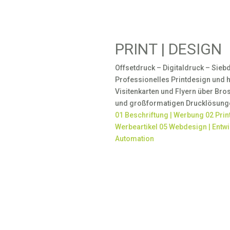
PRINT | DESIGN
Offsetdruck – Digitaldruck – Sieb
Professionelles Printdesign und
Visitenkarten und Flyern über Bro
und großformatigen Drucklösung
01
Beschriftung | Werbung
02
Prin
Werbeartikel
05
Webdesign | Entw
Automation
Grafikdesign: Zielgerich
Gutes Grafikdesign verbinde
steht Ihre Botschaft: Sie 
verständlich vermitteln und
Wir gestalten individuelle
hin zu Geschäftsdrucksach