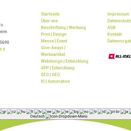
z
Startseite
Impressum
Über uns
Datenschutz
1c
Beschriftung | Werbung
AGB
heim
Print | Design
Kontakt
Messe | Event
Datenvorga
85690
Give-Aways |
.it
Werbeartikel
Webdesign | Entwicklung
APP | Entwicklung
SEO | GEO
KI | Automation
Deutsch