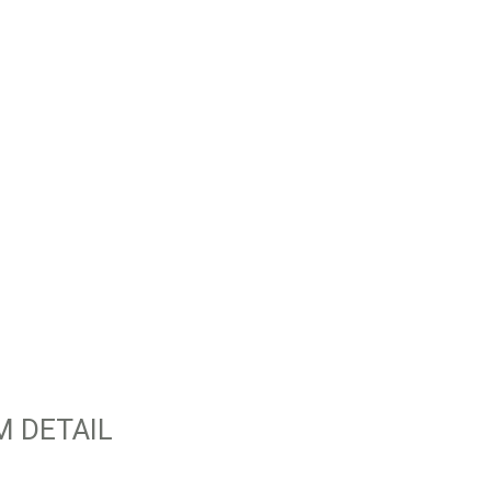
Design oder konsequente U
Projekt wird passgenau au
Von der Idee über die Gest
erhalten Sie bei uns alle 
die überzeugen und wirken
M DETAIL